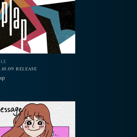
GLE
.10.09 RELEASE
ap