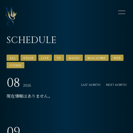
HOME
INFORMATION
SCHEDULE
SCHEDULE
PROFILE
ALL
STAGE
LIVE
TV
RADIO
MAGAZINE
WEB
VIDEO
DISCOGRAPHY
OTHER
CONTACT
BLOG
08
LAST MONTH
NEXT MONTH
2026
OFFSHOT DIARY
MOVIE
現在情報はありません。
09