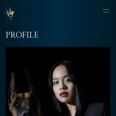
HOME
INFORMATION
PROFILE
SCHEDULE
PROFILE
VIDEO
DISCOGRAPHY
CONTACT
BLOG
OFFSHOT DIARY
MOVIE