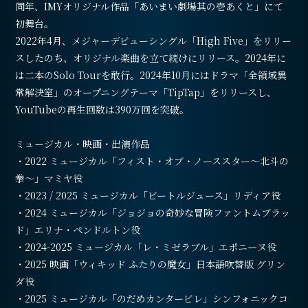
同年、IMYオリジナル作品「あいまい劇場其の壱あくと」にて
初舞台。
2022年4月、メジャーデビューシングル「High Five」をリリー
スしたのち、オリジナル楽曲を立て続けにリリース。2024年に
は二本のSolo Tourを敢行。2024年10月にはドラマ「全領域異
常解決室」のオープニングテーマ「TipTap」をリリースし、
YouTubeの再生回数は390万回を突破。
ミュージカル・映画・出演作品
・2022 ミュージカル「フィスト・オブ・ノーススター～北斗の
拳～」マミヤ役
・2023 / 2025 ミュージカル「ビートルジュース」リディア役
・2024 ミュージカル「ジョジョの奇妙な冒険ファントムブラッ
ド」エリナ・ペンドルトン役
・2024-2025 ミュージカル「レ・ミゼラブル」エポニーヌ役
・2025 映画「ウィキッド ふたりの魔女」日本語吹替版 グリン
ダ役
・2025 ミュージカル「のだめカンタービレ」シンフォニックコ