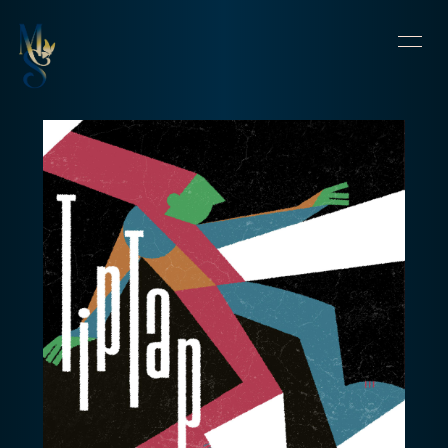
HOME
INFORMATION
SCHEDULE
PROFILE
VIDEO
DISCOGRAPHY
CONTACT
BLOG
OFFSHOT DIARY
MOVIE