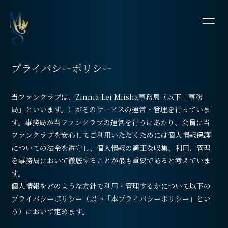
HOME
INFORMATION
プライバシーポリシー
SCHEDULE
PROFILE
当ファンクラブは、Zinnia Lei Miisha事務局（以下「事務
VIDEO
DISCOGRAPHY
局」といいます。）がそのサービスの運営・管理を行っていま
す。事務局が当ファンクラブの運営を行うにあたり、会員に当
CONTACT
BLOG
ファンクラブを安心してご利用いただくためには個人情報保護
についての法令を遵守し、個人情報の適正な収集、利用、管理
OFFSHOT DIARY
MOVIE
を事務局において徹底することが最も重要であると考えていま
す。
個人情報をどのような方針で利用・管理するかについて以下の
プライバシーポリシー（以下「本プライバシーポリシー」とい
う）において定めます。