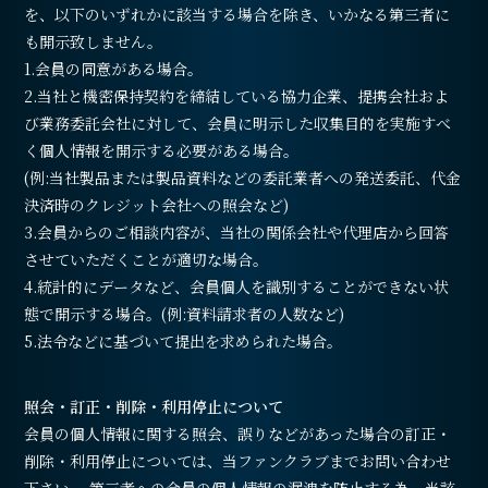
を、以下のいずれかに該当する場合を除き、いかなる第三者に
も開示致しません。
1.会員の同意がある場合。
2.当社と機密保持契約を締結している協力企業、提携会社およ
び業務委託会社に対して、会員に明示した収集目的を実施すべ
く個人情報を開示する必要がある場合。
(例:当社製品または製品資料などの委託業者への発送委託、代金
決済時のクレジット会社への照会など)
3.会員からのご相談内容が、当社の関係会社や代理店から回答
させていただくことが適切な場合。
4.統計的にデータなど、会員個人を識別することができない状
態で開示する場合。(例:資料請求者の人数など)
5.法令などに基づいて提出を求められた場合。
照会・訂正・削除・利用停止について
会員の個人情報に関する照会、誤りなどがあった場合の訂正・
削除・利用停止については、当ファンクラブまでお問い合わせ