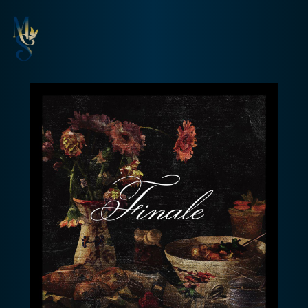
HOME
INFORMATION
SCHEDULE
PROFILE
VIDEO
DISCOGRAPHY
CONTACT
BLOG
OFFSHOT DIARY
MOVIE