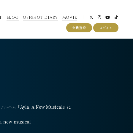
T
BLOG
OFFSHOT DIARY
MOVIE
会員登録
ログイン
『Ayla, A New Musical』に
a-a-new-musical