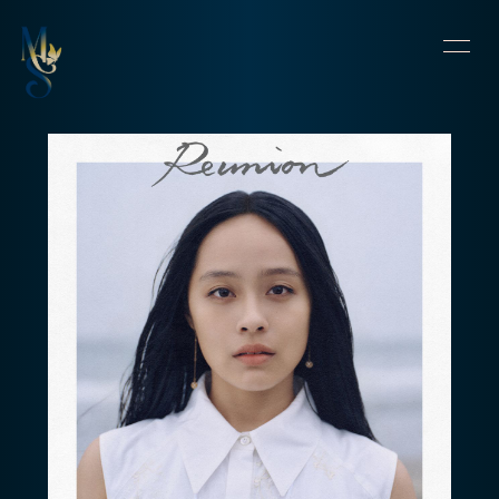
HOME
INFORMATION
SCHEDULE
PROFILE
VIDEO
DISCOGRAPHY
CONTACT
BLOG
OFFSHOT DIARY
MOVIE