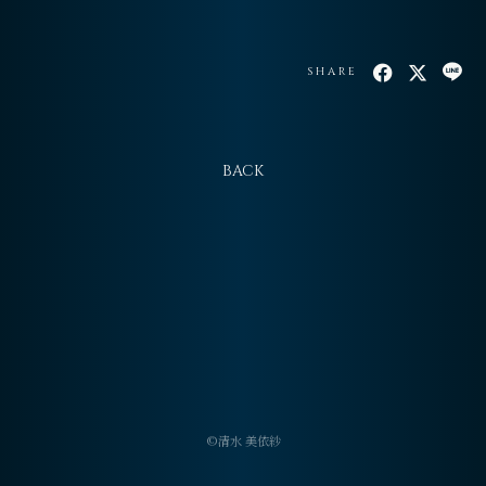
会員登録
ログイン
SHARE
BACK
©清水 美依紗