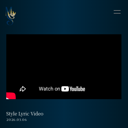
HOME
INFORMATION
SCHEDULE
PROFILE
VIDEO
DISCOGRAPHY
CONTACT
BLOG
OFFSHOT DIARY
MOVIE
Style Lyric Video
2026.03.06