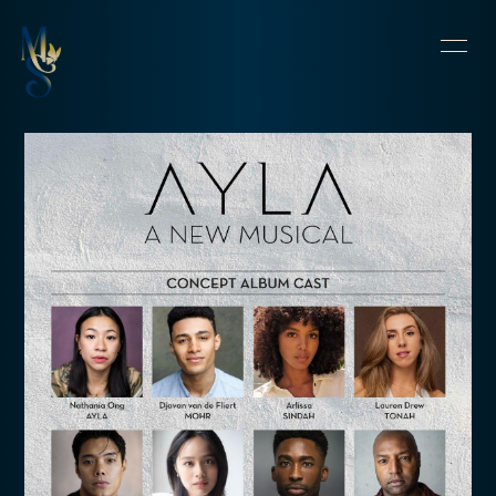
HOME
INFORMATION
SCHEDULE
PROFILE
VIDEO
DISCOGRAPHY
CONTACT
BLOG
OFFSHOT DIARY
MOVIE