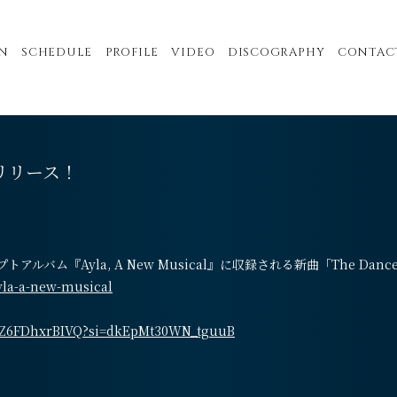
N
SCHEDULE
PROFILE
VIDEO
DISCOGRAPHY
CONTAC
行リリース！
ルバム『Ayla, A New Musical』に収録される新曲「The Da
ayla-a-new-musical
s/Z6FDhxrBIVQ?si=dkEpMt30WN_tguuB