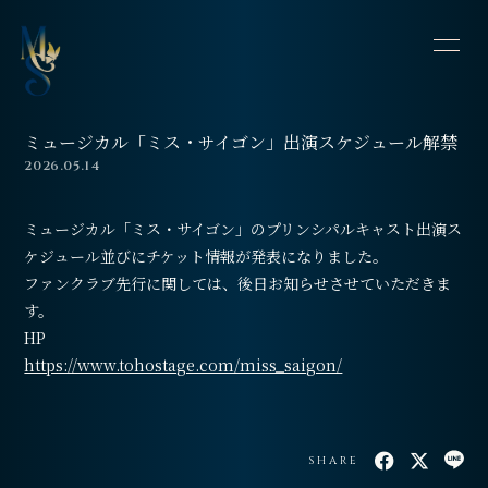
HOME
INFORMATION
ミュージカル「ミス・サイゴン」出演スケジュール解禁
SCHEDULE
PROFILE
2026.05.14
VIDEO
DISCOGRAPHY
ミュージカル「ミス・サイゴン」のプリンシパルキャスト出演ス
ケジュール並びにチケット情報が発表になりました。
CONTACT
BLOG
ファンクラブ先行に関しては、後日お知らせさせていただきま
す。
OFFSHOT DIARY
MOVIE
HP
https://www.tohostage.com/miss_saigon/
SHARE