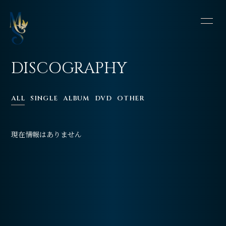
HOME
INFORMATION
DISCOGRAPHY
SCHEDULE
PROFILE
ALL
SINGLE
ALBUM
DVD
OTHER
VIDEO
DISCOGRAPHY
CONTACT
BLOG
現在情報はありません
OFFSHOT DIARY
MOVIE